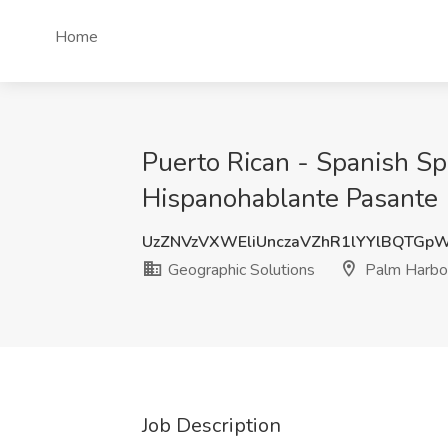
Home
Puerto Rican - Spanish Spe
Hispanohablante Pasante (
UzZNVzVXWEliUnczaVZhR1lYYlBQTGp
Geographic Solutions
Palm Harbor
Job Description