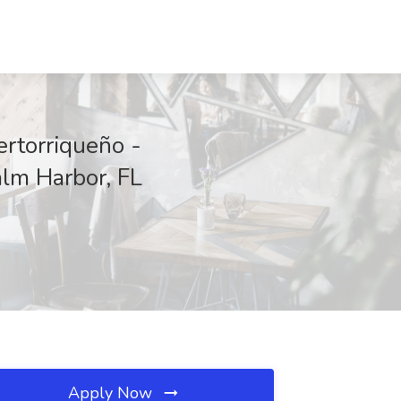
ertorriqueño -
alm Harbor, FL
Apply Now