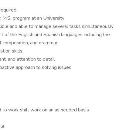
required
, or M.S. program at an University
sible and able to manage several tasks simultaneously
t of the English and Spanish languages including the
of composition, and grammar
tion skills
t, and attention to detail
oactive approach to solving issues
d to work shift work on an as needed basis
ule