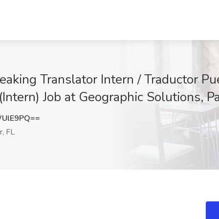
aking Translator Intern / Traductor Pu
Intern) Job at Geographic Solutions, P
WUlE9PQ==
, FL